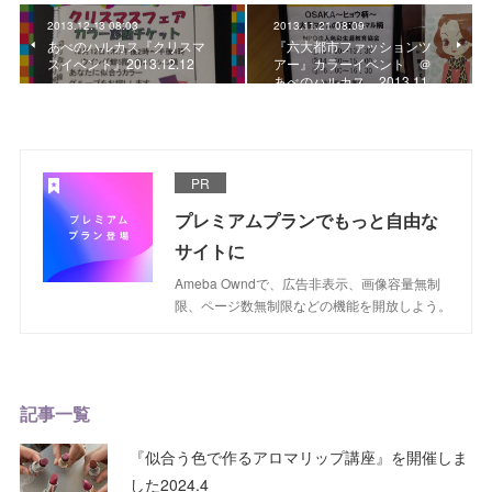
2013.12.13 08:03
2013.11.21 08:09
あべのハルカス『クリスマ
『六大都市ファッションツ
スイベント』2013.12.12
アー』カラーイベント ＠
あべのハルカス 2013.11…
PR
プレミアムプランでもっと自由な
サイトに
Ameba Owndで、広告非表示、画像容量無制
限、ページ数無制限などの機能を開放しよう。
記事一覧
『似合う色で作るアロマリップ講座』を開催しま
した2024.4