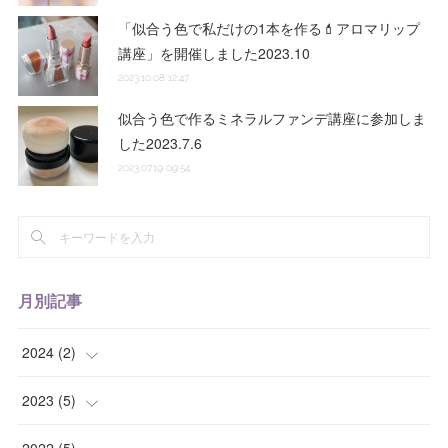
「似合う色で私だけの1本を作る💄アロマリップ
講座」を開催しました2023.10
2023.10.08 12:47
似合う色で作るミネラルファンデ講座に参加しま
した2023.7.6
2023.07.19 09:54
月別記事
2024
(
2
)
(
1
)
2023
(
5
)
(
1
)
(
1
)
2022
(
5
)