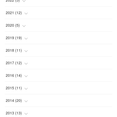
(
1
)
(
2
)
2021
(
12
)
(
1
)
(
1
)
(
1
)
2020
(
5
)
(
1
)
(
1
)
(
1
)
(
1
)
2019
(
19
)
(
1
)
(
1
)
(
1
)
(
1
)
(
1
)
2018
(
11
)
(
2
)
(
1
)
(
2
)
(
5
)
2017
(
12
)
(
4
)
(
2
)
(
3
)
(
1
)
(
1
)
2016
(
14
)
(
1
)
(
8
)
(
1
)
(
4
)
(
1
)
2015
(
11
)
(
1
)
(
2
)
(
1
)
(
1
)
(
2
)
(
2
)
2014
(
20
)
(
1
)
(
2
)
(
1
)
(
1
)
(
2
)
(
3
)
(
4
)
2013
(
13
)