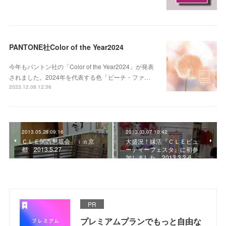
PANTONE社Color of the Year2024
今年もパントン社の「Color of the Year2024」が発表
されました。2024年を代表する色「ピーチ・ファ…
2023.12.08 12:36
2013.05.28 09:16
2013.03.07 10:42
ＣＬＥ関西懇親会 ｉｎ京
大盛況！縁活『ＣＬＥビュ
都 2013.5.27
ーティーフェスタ』に初参
加しました 2013.3.2-6
PR
プレミアムプランでもっと自由な