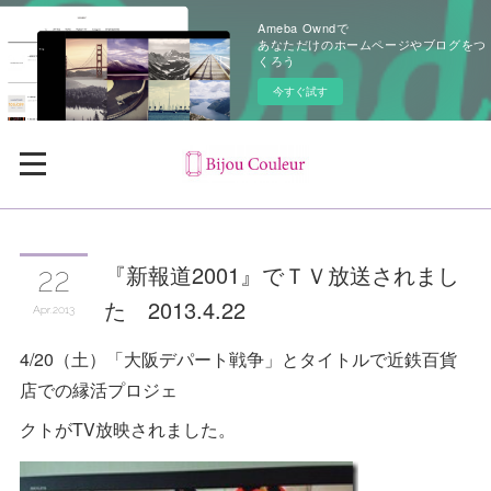
Ameba Owndで
あなただけのホームページやブログをつ
くろう
今すぐ試す
『新報道2001』でＴＶ放送されまし
22
た 2013.4.22
Apr
2013
4/20（土）「大阪デパート戦争」とタイトルで近鉄百貨
店での縁活プロジェ
クトがTV放映されました。