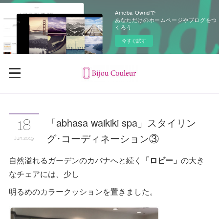
Ameba Owndで
あなただけのホームページやブログをつ
くろう
今すぐ試す
「abhasa waikiki spa」スタイリン
18
グ･コーディネーション③
Jun
2019
自然溢れるガーデンのカバナへと続く
「ロビー」
の大き
なチェアには、少し
明るめのカラークッションを置きました。