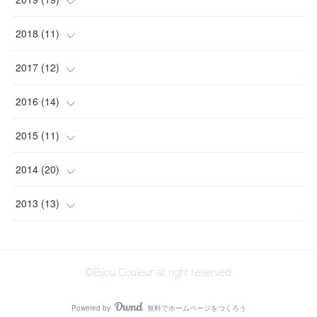
(
1
)
(
1
)
(
1
)
(
1
)
(
1
)
2018
(
11
)
(
2
)
(
1
)
(
2
)
(
5
)
2017
(
12
)
(
4
)
(
2
)
(
3
)
(
1
)
(
1
)
2016
(
14
)
(
1
)
(
8
)
(
1
)
(
4
)
(
1
)
2015
(
11
)
(
1
)
(
2
)
(
1
)
(
1
)
(
2
)
(
2
)
2014
(
20
)
(
1
)
(
2
)
(
1
)
(
1
)
(
2
)
(
3
)
(
4
)
2013
(
13
)
(
1
)
(
1
)
(
1
)
(
2
)
(
1
)
(
4
)
(
3
)
(
1
)
(
1
)
(
2
)
(
3
)
(
2
)
(
2
)
©Bijou Couleur all right reserved.
(
1
)
(
3
)
(
1
)
(
2
)
(
1
)
Powered by
無料でホームページをつくろう
AmebaOwnd
フォロー