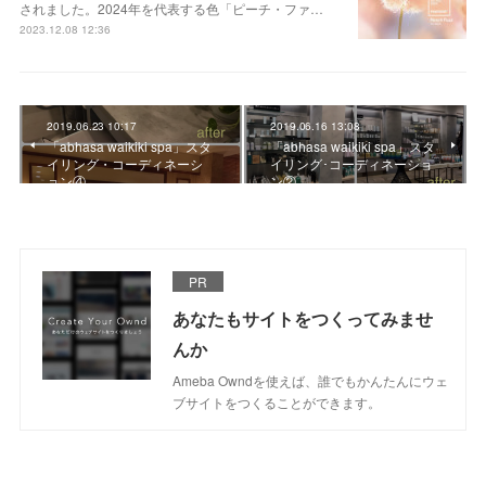
されました。2024年を代表する色「ピーチ・ファ…
2023.12.08 12:36
2019.06.23 10:17
2019.06.16 13:08
「abhasa waikiki spa」スタ
「abhasa waikiki spa」スタ
イリング・コーディネーシ
イリング･コーディネーショ
ョン④
ン②
PR
あなたもサイトをつくってみませ
んか
Ameba Owndを使えば、誰でもかんたんにウェ
ブサイトをつくることができます。