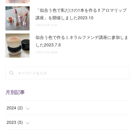
「似合う色で私だけの1本を作る💄アロマリップ
講座」を開催しました2023.10
2023.10.08 12:47
似合う色で作るミネラルファンデ講座に参加しま
した2023.7.6
2023.07.19 09:54
月別記事
2024
(
2
)
(
1
)
2023
(
5
)