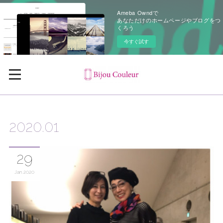
Ameba Owndで
あなただけのホームページやブログをつ
くろう
今すぐ試す
2020
.
01
29
Jan
2020