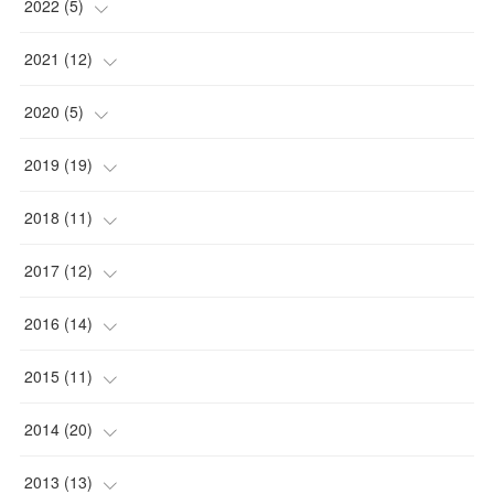
(
1
)
(
1
)
2022
(
5
)
(
1
)
(
2
)
2021
(
12
)
(
1
)
(
1
)
(
1
)
2020
(
5
)
(
1
)
(
1
)
(
1
)
(
1
)
2019
(
19
)
(
1
)
(
1
)
(
1
)
(
1
)
(
1
)
2018
(
11
)
(
2
)
(
1
)
(
2
)
(
5
)
2017
(
12
)
(
4
)
(
2
)
(
3
)
(
1
)
(
1
)
2016
(
14
)
(
1
)
(
8
)
(
1
)
(
4
)
(
1
)
2015
(
11
)
(
1
)
(
2
)
(
1
)
(
1
)
(
2
)
(
2
)
2014
(
20
)
(
1
)
(
2
)
(
1
)
(
1
)
(
2
)
(
3
)
(
4
)
2013
(
13
)