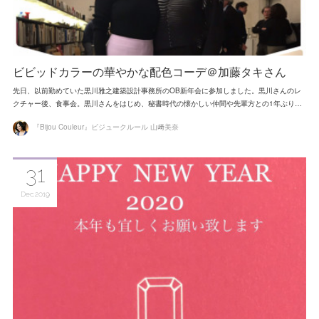
ビビッドカラーの華やかな配色コーデ＠加藤タキさん
先日、以前勤めていた黒川雅之建築設計事務所のOB新年会に参加しました。黒川さんのレ
クチャー後、食事会。黒川さんをはじめ、秘書時代の懐かしい仲間や先輩方との1年ぶり…
『Bijou Couleur』ビジュークルール 山﨑美奈
31
Dec
2019