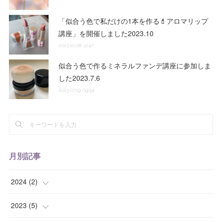
「似合う色で私だけの1本を作る💄アロマリップ
講座」を開催しました2023.10
2023.10.08 12:47
似合う色で作るミネラルファンデ講座に参加しま
した2023.7.6
2023.07.19 09:54
月別記事
2024
(
2
)
(
1
)
2023
(
5
)