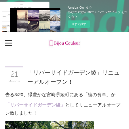
Ameba Owndで
あなただけのホームページやブログをつ
くろう
今すぐ試す
「リバーサイドガーデン綾」リニュ
21
ーアルオープン！
May
2021
去る3/20、緑豊かな宮崎県綾町にある「綾の食卓」が
「リバーサイドガーデン綾」
としてリニューアルオープ
ン致しました！