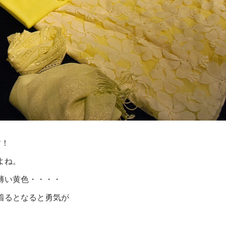
す！
よね。
薄い黄色・・・・
着るとなると勇気が